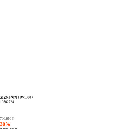
고압세척기 HW1300 /
10502724
796,610원
30%