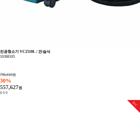
진공청소기 VC2510L / 건/습식
10388185
796,610원
30%
557,627
원
0
0
0
DC