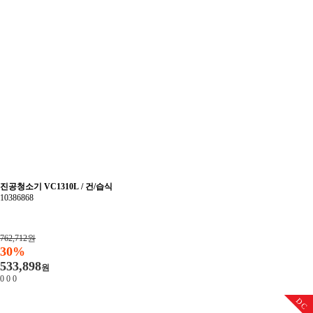
진공청소기 VC1310L / 건/습식
10386868
762,712원
30%
533,898
원
0
0
0
DC