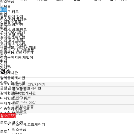
청소용품
세제류
BBS
운반구.카트
메인
봉투.마대.장갑
청소.환경.게시판
기타청소용품
도로.소방.안전
환경
관리.설비.페인트
쓰레기수거용기
전기.조명.트리
실내분리수거함
기계.공구.철물
실외분리수거함
가전.헬스.작업복
재활용분리수거거치대
사무.가구.월구매용품
폐형광등.건전지수거
청소
야외용휴지통.재털이
환경
기타
게시판
게시판
청소
스텐게시판
강화유리게시판
알루미늄게시판
청소장비.고압세척기
금펄.은펄 알루미늄게시판
청소용품
갈바형알루미늄게시판
세제류
운반구.카트
디자인로고게시판
봉투.마대.장갑
목재게시판
기타청소용품
각종현황판.조직도
상위분류
각종함.우편함
청소(272)
도로.소방.안전
청소장비.고압세척기
청소용품
도로