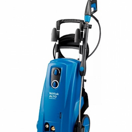
개인/법정안전장비
관리.설비.페인트
관리
설비
페인트
전기.조명.트리
전기
조명
트리
기계.공구.철물
기계
공구
철물
가전.헬스.작업복
가전
헬스
작업복
사무.가구.월구매용품
사무