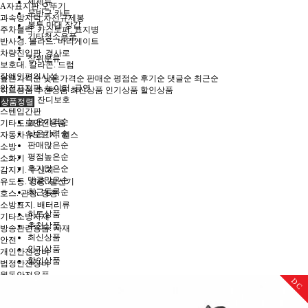
세제류
A자표지판.오뚜기
운반구.카트
과속방지턱.차선규제봉
봉투.마대.장갑
주차블럭. 카스토퍼. 표지병
기타청소용품
반사경. 볼라드. 바리게이트
차량진입판. 경사로
상위분류
보호대. 칼라콘. 드럼
장애인편의시설
높은가격순
낮은가격순
판매순
평점순
후기순
댓글순
최근순
안전표지판. 놀이터. 금연
히트상품
추천상품
최신상품
인기상품
할인상품
전면주차. 잔디보호
상품정렬
스텐입간판
높은가격순
기타도로안전용품
낮은가격순
자동차유도표지. 휀스
판매많은순
소방
평점높은순
소화기
후기많은순
감지기. 수신기
댓글많은순
유도등. 경종. 발신기
최근등록순
호스. 관창. 경종
소방표지. 배터리류
히트상품
기타소방자재
추천상품
방송관련용품. 자재
최신상품
안전
인기상품
개인안전장비
할인상품
법정안전장비
월동안전용품
DC
안전보호구함
위험물보관함