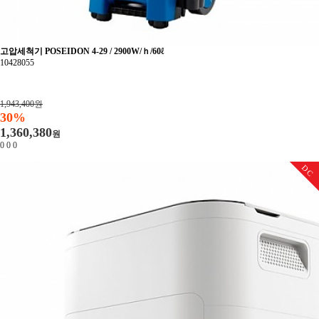
가구
월구매용품
고압세척기 POSEIDON 4-29 / 2900W/ｈ/60ℓ
10428055
1,943,400원
30%
1,360,380
원
0
0
0
DC