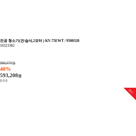
진공 청소기(건/습식,2모터 ) KV-75EWT / 9500320
10323382
988,679원
40%
593,208
원
0
0
0
DC