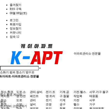
즐겨찾기
RSS 구독
08월 08일(토)
로그인
회원가입
정보찾기
커뮤니티
접속 12
아파트관리소 전문몰
소화기
펌퍼
청소기
방수포
K아파트-아파트관리소 전문몰
청소.환경.
도로.소
관리.설비.
전기.조
기계.공
가전.헬스.
사무.가구.월구
청소.환경.게시판
게시판
방.안전
페인트
명.트리
구.철물
작업복
매용품
청소
도로
관리
전기
기계
가전
사무
청소
환경
소방
설비
조명
공구
헬스
가구
청소장비.고압세척기
게시판
안전
페인트
트리
철물
작업복
월구매용품