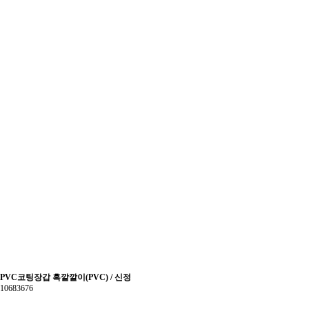
PVC코팅장갑 흑깔깔이(PVC) / 신정
10683676