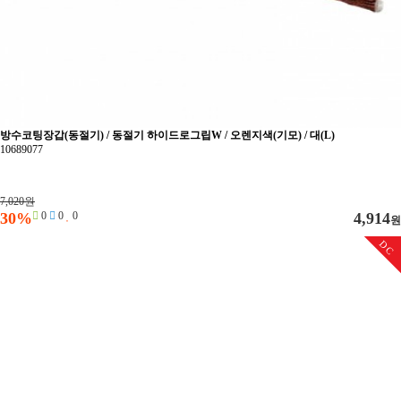
방수코팅장갑(동절기) / 동절기 하이드로그립W / 오렌지색(기모) / 대(L)
10689077
7,020원
30%
0
0
0
4,914
원
DC