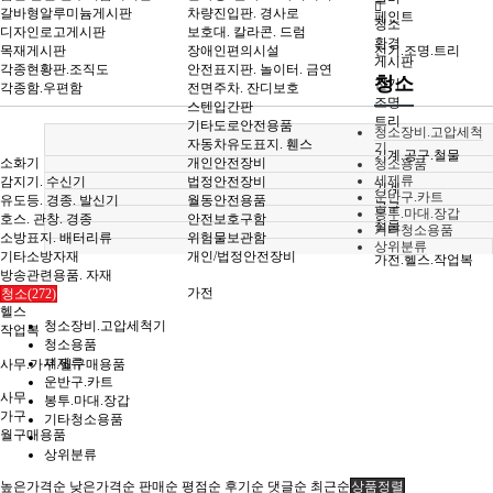
갈바형알루미늄게시판
차량진입판. 경사로
페인트
청소
디자인로고게시판
보호대. 칼라콘. 드럼
환경
목재게시판
장애인편의시설
전기.조명.트리
게시판
각종현황판.조직도
안전표지판. 놀이터. 금연
청소
전기
각종함.우편함
전면주차. 잔디보호
조명
스텐입간판
트리
기타도로안전용품
청소장비.고압세척
자동차유도표지. 휀스
기
기계.공구.철물
소화기
개인안전장비
청소용품
세제류
감지기. 수신기
법정안전장비
기계
운반구.카트
유도등. 경종. 발신기
월동안전용품
공구
봉투.마대.장갑
호스. 관창. 경종
안전보호구함
철물
기타청소용품
소방표지. 배터리류
위험물보관함
상위분류
기타소방자재
개인/법정안전장비
가전.헬스.작업복
방송관련용품. 자재
가전
청소(272)
헬스
청소장비.고압세척기
작업복
청소용품
세제류
사무.가구.월구매용품
운반구.카트
사무
봉투.마대.장갑
가구
기타청소용품
월구매용품
상위분류
높은가격순
낮은가격순
판매순
평점순
후기순
댓글순
최근순
상품정렬