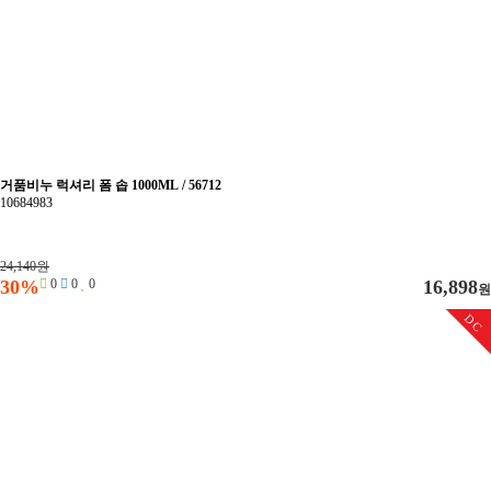
거품비누 럭셔리 폼 솝 1000ML / 56712
10684983
24,140원
30%
0
0
0
16,898
원
DC