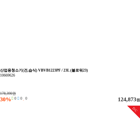
산업용청소기(건,습식) VBVB1223PF / 23L (블로워23)
10669626
178,390원
30%
0
0
0
124,873
원
DC