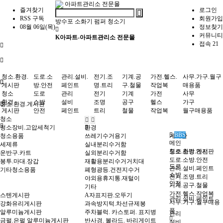
아파트관리소 전문몰
즐겨찾기
로그인
RSS 구독
회원가입
방수포
소화기
펌퍼
청소기
08월 06일(목)
정보찾기
커뮤니티
K아파트-아파트관리소 전문몰
접속 21
청소.환경.
도로.소
관리.설비.
전기.조
기계.공
가전.헬스.
사무.가구.월구
게시판
방.안전
페인트
명.트리
구.철물
작업복
매용품
청소
도로
관리
전기
기계
가전
사무
환경
소방
설비
조명
공구
헬스
가구
청소.환경.게시판
게시판
안전
페인트
트리
철물
작업복
월구매용품
청소
청소장비.고압세척기
환경
BBS
청소용품
쓰레기수거용기
게시판
메인
세제류
실내분리수거함
도로.소방.안전
청소.환경.게시판
운반구.카트
실외분리수거함
도로.소방.안전
봉투.마대.장갑
재활용분리수거거치대
도로
관리.설비.페인트
기타청소용품
폐형광등.건전지수거
소방
전기.조명.트리
야외용휴지통.재털이
안전
기계.공구.철물
기타
가전.헬스.작업복
스텐게시판
A자표지판.오뚜기
관리.설비.페인트
사무.가구.월구매용
강화유리게시판
과속방지턱.차선규제봉
품
알루미늄게시판
주차블럭. 카스토퍼. 표지병
관리
금펄.은펄 알루미늄게시판
반사경. 볼라드. 바리게이트
설비