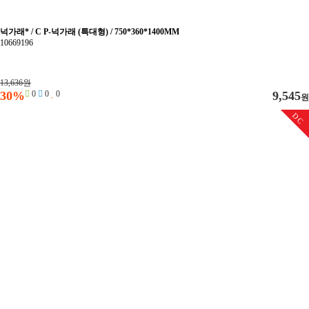
넉가래* / C P-넉가래 (특대형) / 750*360*1400MM
10669196
13,636원
30%
0
0
0
9,545
원
DC