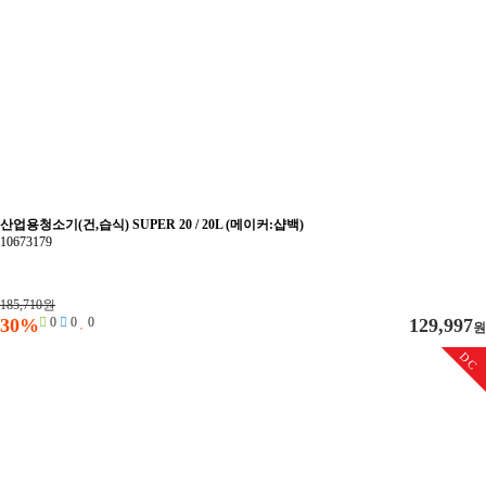
산업용청소기(건,습식) SUPER 20 / 20L (메이커:샵백)
10673179
185,710원
30%
0
0
0
129,997
원
DC