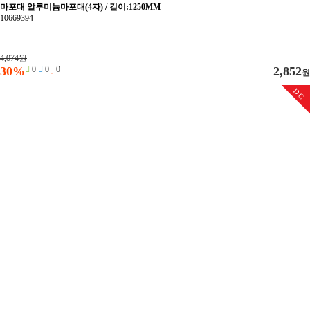
마포대 알루미늄마포대(4자) / 길이:1250MM
10669394
4,074원
30%
0
0
0
2,852
원
DC