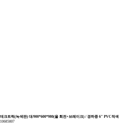
데크트럭(녹색판) 대/900*600*980(올 회전+브레이크) / 경하중 6" PVC적색
10685807