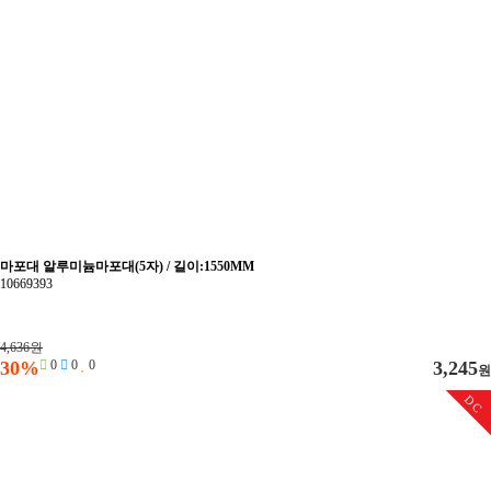
마포대 알루미늄마포대(5자) / 길이:1550MM
10669393
4,636원
30%
0
0
0
3,245
원
DC