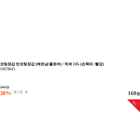
코팅장갑 반코팅장갑 (베트남/클로버) / 적색 13G (손목띠: 빨강)
10678645
240원
30%
0
0
0
168
원
DC