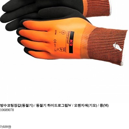
방수코팅장갑(동절기) / 동절기 하이드로그립W / 오렌지색(기모) / 중(M)
10689078
7,020원