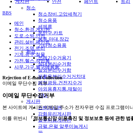
게시판
안전
페인트
트리
청소
BBS
청소장비.고압세척기
청소용품
메인
세제류
청소.환경.게시판
운반구.카트
도로.소방.안전
봉투.마대.장갑
관리.설비.페인트
기타청소용품
전기.조명.트리
환경
기계.공구.철물
쓰레기수거용기
가전.헬스.작업복
실내분리수거함
사무.가구.월구매용품
실외분리수거함
재활용분리수거거치대
Rejection of E-mail Collection
폐형광등.건전지수거
이메일 무단수집 거부
야외용휴지통.재털이
이메일 무단수집거부
기타
게시판
본 사이트에 게시된 이메일 주소가 전자우편 수집 프로그램이나
스텐게시판
강화유리게시판
이를 위반시
「정보통신망 이용촉진 및 정보보호 등에 관한 법
알루미늄게시판
금펄.은펄 알루미늄게시
판