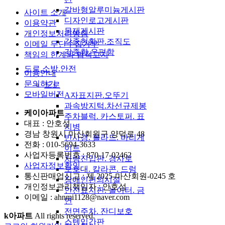
갈바형알루미늄게시판
사이트 소개
디자인로고게시판
이용약관
목재게시판
개인정보처리방침
각종현황판.조직도
이메일 무단수집거부
각종함.우편함
책임의 한계와 법적고지
도로.소방.안전
이용안내
문의하기
도로
모바일버전
A자표지판.오뚜기
과속방지턱.차선규제봉
케이아파트
주차블럭. 카스토퍼. 표
대표 : 안호성
지병
경남 창원시 마산회원구 양덕로 48
반사경. 볼라드. 바리게
전화 :
010-5694-3633
이트
사업자등록번호 :
870-17-02462
차량진입판. 경사로
사업자정보확인
보호대. 칼라콘. 드럼
통신판매업신고 :
제 2025-마산회원-0245 호
장애인편의시설
개인정보관리책임자 : 안호성
안전표지판. 놀이터. 금
이메일 :
ahnmi1128@naver.com
연
전면주차. 잔디보호
k아파트
All rights reserved.
스텐입간판