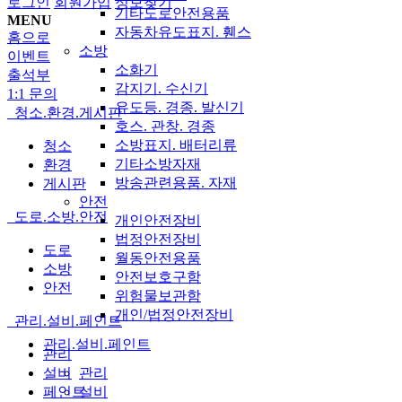
로그인
회원가입
정보찾기
기타도로안전용품
MENU
자동차유도표지. 휀스
홈으로
소방
이벤트
소화기
출석부
감지기. 수신기
1:1 문의
유도등. 경종. 발신기
청소.환경.게시판
호스. 관창. 경종
소방표지. 배터리류
청소
기타소방자재
환경
방송관련용품. 자재
게시판
안전
도로.소방.안전
개인안전장비
법정안전장비
도로
월동안전용품
소방
안전보호구함
안전
위험물보관함
개인/법정안전장비
관리.설비.페인트
관리.설비.페인트
관리
관리
설비
설비
페인트