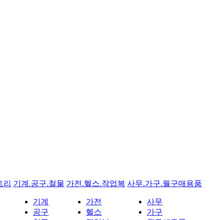
트리
기계.공구.철물
가전.헬스.작업복
사무.가구.월구매용품
기계
가전
사무
공구
헬스
가구