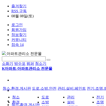
즐겨찾기
RSS 구독
08월 08일(토)
로그인
회원가입
정보찾기
커뮤니티
접속 14
아파트관리소 전문몰
소화기
방수포
펌퍼
청소기
K아파트-아파트관리소 전문몰
청소.환경.게시판
도로.소방.안전
관리.설비.페인트
전기.조명.
청소
도로
관리
전기
환경
소방
설비
조명
청소.환경.게시판