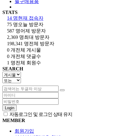
월구매용품
STATS
14 명
현재 접속자
75 명
오늘 방문자
587 명
어제 방문자
2,369 명
최대 방문자
198,341 명
전체 방문자
0 개
전체 게시물
0 개
전체 댓글수
1 명
전체 회원수
SEARCH
Login
자동로그인 및 로그인 상태 유지
MEMBER
회원가입