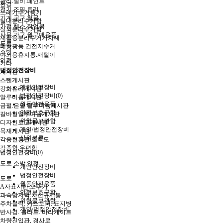
관리.설비.페인트
환경
전기.조명.트리
쓰레기수거용기
기계.공구.철물
실내분리수거함
가전.헬스.작업복
실외분리수거함
사무.가구.월구매용품
재활용분리수거거치대
도로
폐형광등.건전지수거
소방
야외용휴지통.재털이
안전
기타
법정안전장비
게시판
스텐게시판
개인안전장비
강화유리게시판
법정안전장비(0)
알루미늄게시판
월동안전용품
금펄.은펄 알루미늄게시판
안전보호구함
갈바형알루미늄게시판
위험물보관함
디자인로고게시판
개인/법정안전장비
목재게시판
상위분류
각종현황판.조직도
각종함.우편함
법정안전장비(0)
도로.소방.안전
개인안전장비
법정안전장비
도로
월동안전용품
A자표지판.오뚜기
안전보호구함
과속방지턱.차선규제봉
위험물보관함
주차블럭. 카스토퍼. 표지병
개인/법정안전장비
반사경. 볼라드. 바리게이트
차량진입판. 경사로