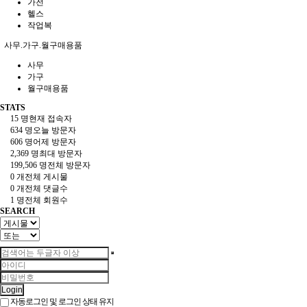
가전
헬스
작업복
사무.가구.월구매용품
사무
가구
월구매용품
STATS
15 명
현재 접속자
634 명
오늘 방문자
606 명
어제 방문자
2,369 명
최대 방문자
199,506 명
전체 방문자
0 개
전체 게시물
0 개
전체 댓글수
1 명
전체 회원수
SEARCH
Login
자동로그인 및 로그인 상태 유지