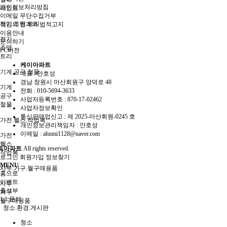
개인정보처리방침
페인트
이메일 무단수집거부
전기.조명.트리
책임의 한계와 법적고지
이용안내
전기
문의하기
조명
PC버전
트리
케이아파트
기계.공구.철물
대표 : 안호성
경남 창원시 마산회원구 양덕로 48
기계
전화 :
010-5694-3633
공구
사업자등록번호 :
870-17-02462
철물
사업자정보확인
통신판매업신고 :
제 2025-마산회원-0245 호
가전.헬스.작업복
개인정보관리책임자 : 안호성
이메일 :
ahnmi1128@naver.com
가전
헬스
k아파트
All rights reserved.
작업복
로그인
회원가입
정보찾기
MENU
사무.가구.월구매용품
홈으로
이벤트
사무
출석부
가구
1:1 문의
월구매용품
청소.환경.게시판
청소