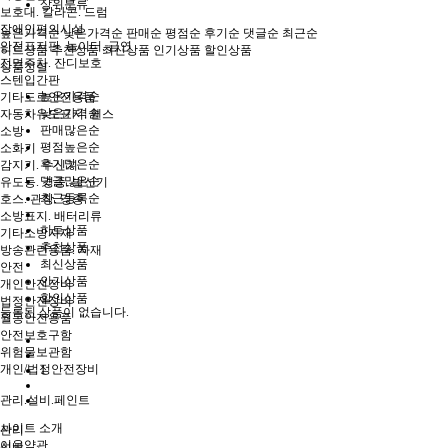
상위분류
보호대. 칼라콘. 드럼
장애인편의시설
높은가격순
낮은가격순
판매순
평점순
후기순
댓글순
최근순
안전표지판. 놀이터. 금연
히트상품
추천상품
최신상품
인기상품
할인상품
전면주차. 잔디보호
상품정렬
스텐입간판
높은가격순
기타도로안전용품
낮은가격순
자동차유도표지. 휀스
판매많은순
소방
평점높은순
소화기
후기많은순
감지기. 수신기
댓글많은순
유도등. 경종. 발신기
최근등록순
호스. 관창. 경종
소방표지. 배터리류
히트상품
기타소방자재
추천상품
방송관련용품. 자재
최신상품
안전
인기상품
개인안전장비
할인상품
법정안전장비
등록된 상품이 없습니다.
월동안전용품
안전보호구함
위험물보관함
개인/법정안전장비
1
관리.설비.페인트
사이트 소개
관리
이용약관
설비