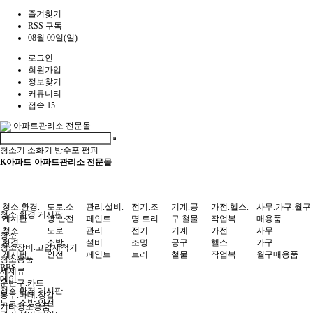
즐겨찾기
RSS 구독
08월 09일(일)
로그인
회원가입
정보찾기
커뮤니티
접속 15
아파트관리소 전문몰
청소기
소화기
방수포
펌퍼
K아파트-아파트관리소 전문몰
청소.환경.
도로.소
관리.설비.
전기.조
기계.공
가전.헬스.
사무.가구.월구
청소.환경.게시판
게시판
방.안전
페인트
명.트리
구.철물
작업복
매용품
청소
도로
관리
전기
기계
가전
사무
청소
환경
소방
설비
조명
공구
헬스
가구
청소장비.고압세척기
게시판
안전
페인트
트리
철물
작업복
월구매용품
청소용품
BBS
세제류
메인
운반구.카트
청소.환경.게시판
봉투.마대.장갑
도로.소방.안전
기타청소용품